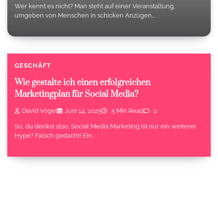
Wer kennt es nicht? Man steht auf einer Veranstaltung,
umgeben von Menschen in schicken Anzügen…
GESCHÄFT
Wie gestalte ich einen erfolgreichen
Marketingplan für Social Media?
David Vogel
Juni 14, 2025
5 Min Read
0
So, du denkst also, Social Media Marketing ist nur ein weiterer
Hype? Falsch gedacht! Ein…